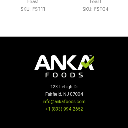
Feast
Feast
SKU:
FST11
SKU:
FST04
123 Lehigh Dr
Fairfield, NJ 07004
info@ankafoods.com
+1 (833) 994-2652